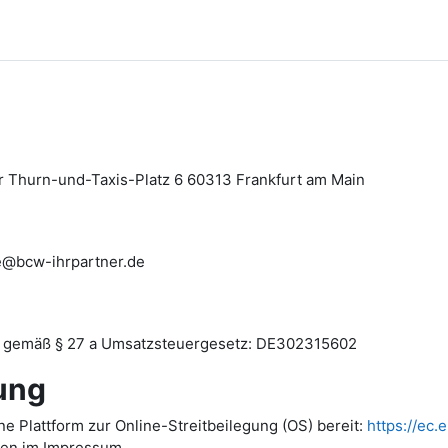
r Thurn-und-Taxis-Platz 6 60313 Frankfurt am Main
ce@bcw-ihrpartner.de
r gemäß § 27 a Umsatzsteuergesetz: DE302315602
ung
ne Plattform zur Online-Streitbeilegung (OS) bereit:
https://ec
ben im Impressum.