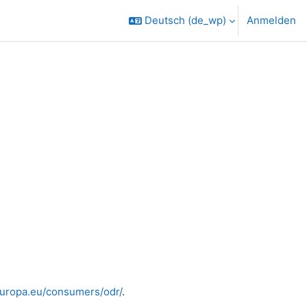
Deutsch ‎(de_wp)‎
Anmelden
.europa.eu/consumers/odr/
.