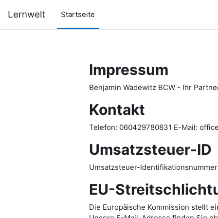
Zum Hauptinhalt
Lernwelt
Startseite
Impressum
Benjamin Wadewitz BCW - Ihr Partne
Kontakt
Telefon: 060429780831 E-Mail: offi
Umsatzsteuer-ID
Umsatzsteuer-Identifikationsnumme
EU-Streitschlicht
Die Europäische Kommission stellt ei
Unsere E-Mail-Adresse finden Sie o