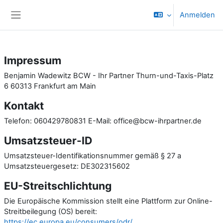
Zum Hauptinhalt
Anmelden
Website-Übersicht
Impressum
Benjamin Wadewitz BCW - Ihr Partner Thurn-und-Taxis-Platz
6 60313 Frankfurt am Main
Kontakt
Telefon: 060429780831 E-Mail: office@bcw-ihrpartner.de
Umsatzsteuer-ID
Umsatzsteuer-Identifikationsnummer gemäß § 27 a
Umsatzsteuergesetz: DE302315602
EU-Streitschlichtung
Die Europäische Kommission stellt eine Plattform zur Online-
Streitbeilegung (OS) bereit:
https://ec.europa.eu/consumers/odr/
.