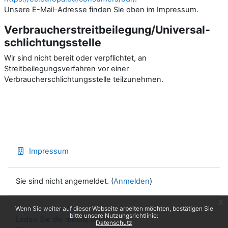
Unsere E-Mail-Adresse finden Sie oben im Impressum.
Verbraucher­streit­beilegung/Universal­
schlichtungs­stelle
Wir sind nicht bereit oder verpflichtet, an
Streitbeilegungsverfahren vor einer
Verbraucherschlichtungsstelle teilzunehmen.
Impressum
Sie sind nicht angemeldet. (
Anmelden
)
x
Datenschutzinfos
Wenn Sie weiter auf dieser Webseite arbeiten möchten, bestätigen Sie
bitte unsere Nutzungsrichtlinie:
Laden Sie die mobile App
Datenschutz