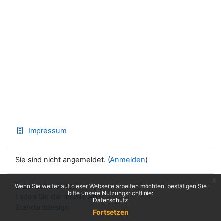
Impressum
Sie sind nicht angemeldet. (
Anmelden
)
x
Datenschutzinfos
Wenn Sie weiter auf dieser Webseite arbeiten möchten, bestätigen Sie
bitte unsere Nutzungsrichtlinie:
Laden Sie die mobile App
Datenschutz
Standarddesign
Fortsetzen