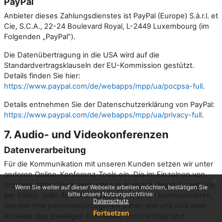
PayPal
Anbieter dieses Zahlungsdienstes ist PayPal (Europe) S.à.r.l. et
Cie, S.C.A., 22-24 Boulevard Royal, L-2449 Luxembourg (im
Folgenden „PayPal“).
Die Datenübertragung in die USA wird auf die
Standardvertragsklauseln der EU-Kommission gestützt.
Details finden Sie hier:
https://www.paypal.com/de/webapps/mpp/ua/pocpsa-full
.
Details entnehmen Sie der Datenschutzerklärung von PayPal:
https://www.paypal.com/de/webapps/mpp/ua/privacy-full
.
7. Audio- und Videokonferenzen
Datenverarbeitung
Für die Kommunikation mit unseren Kunden setzen wir unter
anderen Online-Konferenz-Tools ein. Die im Einzelnen von
x
uns genutzten Tools sind unten aufgelistet. Wenn Sie mit uns
Wenn Sie weiter auf dieser Webseite arbeiten möchten, bestätigen Sie
bitte unsere Nutzungsrichtlinie:
per Video- oder Audiokonferenz via Internet kommunizieren,
Datenschutz
werden Ihre personenbezogenen Daten von uns und dem
Fortsetzen
Anbieter des jeweiligen Konferenz-Tools erfasst und