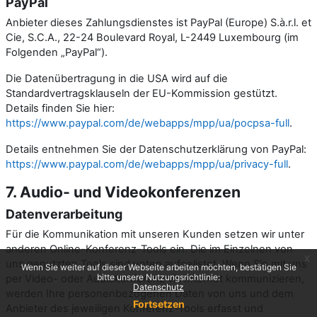
PayPal
Anbieter dieses Zahlungsdienstes ist PayPal (Europe) S.à.r.l. et
Cie, S.C.A., 22-24 Boulevard Royal, L-2449 Luxembourg (im
Folgenden „PayPal“).
Die Datenübertragung in die USA wird auf die
Standardvertragsklauseln der EU-Kommission gestützt.
Details finden Sie hier:
https://www.paypal.com/de/webapps/mpp/ua/pocpsa-full
.
Details entnehmen Sie der Datenschutzerklärung von PayPal:
https://www.paypal.com/de/webapps/mpp/ua/privacy-full
.
7. Audio- und Videokonferenzen
Datenverarbeitung
Für die Kommunikation mit unseren Kunden setzen wir unter
anderen Online-Konferenz-Tools ein. Die im Einzelnen von
x
uns genutzten Tools sind unten aufgelistet. Wenn Sie mit uns
Wenn Sie weiter auf dieser Webseite arbeiten möchten, bestätigen Sie
bitte unsere Nutzungsrichtlinie:
per Video- oder Audiokonferenz via Internet kommunizieren,
Datenschutz
werden Ihre personenbezogenen Daten von uns und dem
Fortsetzen
Anbieter des jeweiligen Konferenz-Tools erfasst und